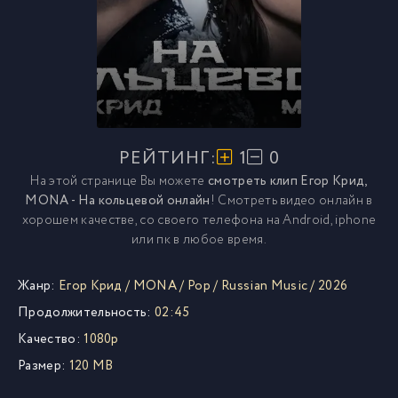
РЕЙТИНГ:
1
0
На этой странице Вы можете
смотреть клип Егор Крид,
MONA - На кольцевой онлайн
! Смотреть видео онлайн в
хорошем качестве, со своего телефона на Android, iphone
или пк в любое время.
Жанр:
Егор Крид
/
MONA
/
Pop
/
Russian Music
/
2026
Продолжительность:
02:45
Качество:
1080p
Размер:
120 MB