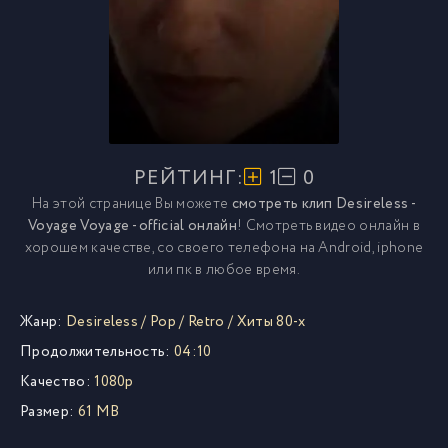
РЕЙТИНГ:
1
0
На этой странице Вы можете
смотреть клип Desireless -
Voyage Voyage - official онлайн
! Смотреть видео онлайн в
хорошем качестве, со своего телефона на Android, iphone
или пк в любое время.
Жанр:
Desireless
/
Pop
/
Retro
/
Хиты 80-х
Продолжительность:
04:10
Качество:
1080p
Размер:
61 MB