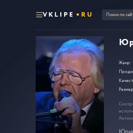
VKLIPE
RU
Юр
Жанр:
Продо
Качест
Размер
Смотр
исполн
Антоно
Юрий