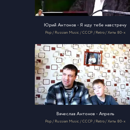
Юрий Антонов - Я иду тебе навстречу
Pop / Russian Music / СССР / Retro / Хиты 80-х
Вячеслав Антонов - Апрель
Pop / Russian Music / СССР / Retro / Хиты 80-х