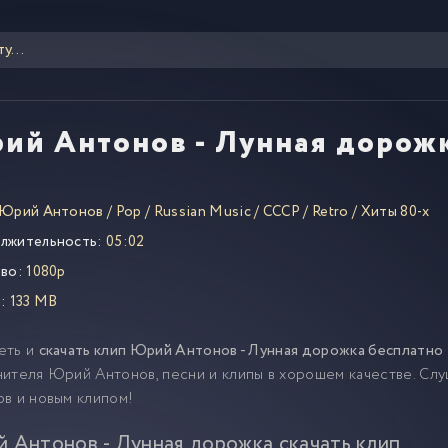
ий Антонов - Лунная дорож
Юрий Антонов
/
Pop
/
Russian Music
/
СССР
/
Retro
/
Хиты 80-х
лжительность:
05:02
во:
1080p
:
133 MB
еть и
скачать клип Юрий Антонов - Лунная дорожка бесплатно
ителя Юрий Антонов, песни и клипы в хорошем качестве. Сл
в и новым клипом!
 Антонов - Лунная дорожка скачать клип