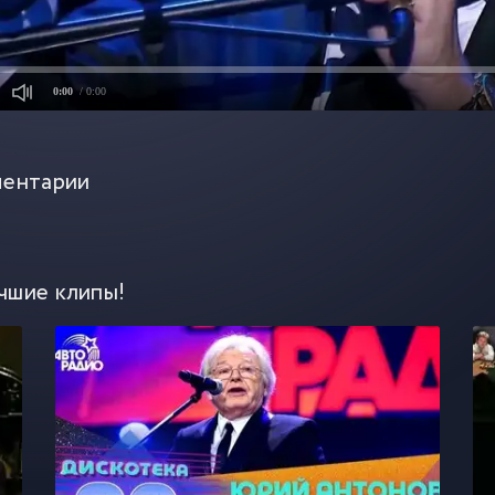
0:00
/ 0:00
ентарии
чшие клипы!