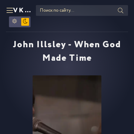
VKLIPE
RU
John Illsley - When God
Made Time