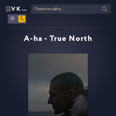
VKLIPE
RU
A-ha - True North