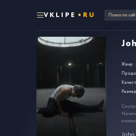
VKLIPE
RU
Jo
Жанр:
Продо
Качест
Размер
Смотр
Newman
клипо
John