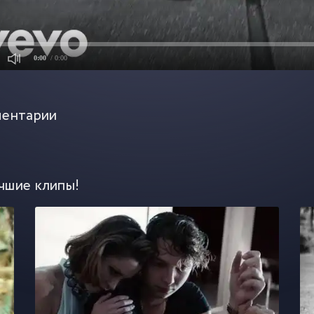
0:00
/ 0:00
ентарии
чшие клипы!