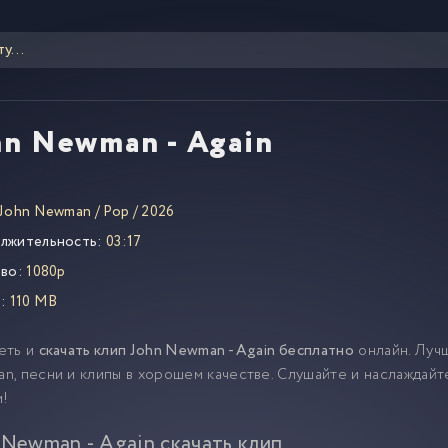
hn Newman - Again
John Newman
/
Pop
/
2026
лжительность:
03:17
во:
1080p
:
110 MB
еть и
скачать клип John Newman - Again бесплатно
онлайн. Луч
, песни и клипы в хорошем качестве. Слушайте и наслаждай
м!
 Newman - Again скачать клип