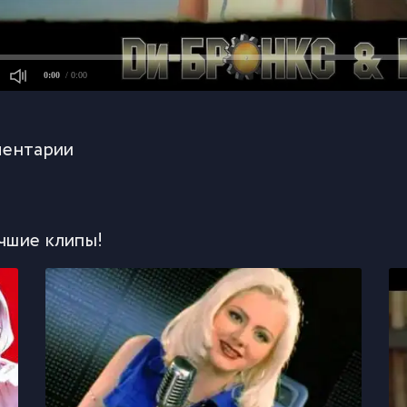
0:00
/ 0:00
ентарии
чшие клипы!