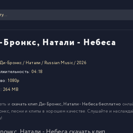
-Бронкс, Натали - Небеса
Ди-Бронкс
/
Натали
/
Russian Music
/
2026
лжительность:
04:18
во:
1080p
:
264 MB
еть и
скачать клип Ди-Бронкс, Натали - Небеса бесплатно
онлай
нкс, песни и клипы в хорошем качестве. Слушайте и наслажд
м!
ронкс, Натали - Небеса скачать клип