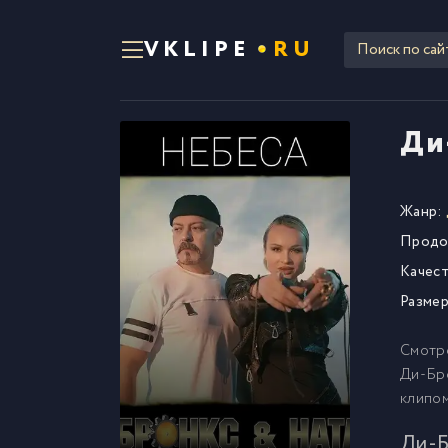
VKLIPE
RU
Ди
Жанр:
Продо
Качест
Размер
Смотр
Ди-Бро
клипо
Ди-Б