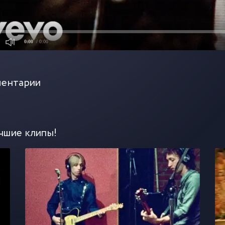
0:00
/ 0:00
ентарии
чшие клипы!