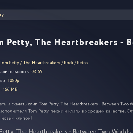
m Petty, The Heartbreakers -
Tom Petty
/
The Heartbreakers
/
Rock
/
Retro
лжительность:
03:59
во:
1080p
:
166 MB
еть и
скачать клип Tom Petty, The Heartbreakers - Between Two 
исполнителя Tom Petty, песни и клипы в хорошем качестве. С
и новым клипом!
Petty, The Heartbreakers - Between Two Worlds