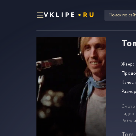
VKLIPE
RU
To
Жанр:
Продо
Качест
Размер
Смотр
видео 
Petty 
Tom 