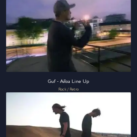
Guf - Айза Line Up
Rock / Retro