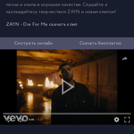
песни и клипы в хорошем качестве. Слушайте и
наслаждайтесь творчеством ZAYN и новым клипом!
ZAYN - Die For Me скачать клип
Смотреть онлайн
Скачать бесплатно
0:00
/ 0:00