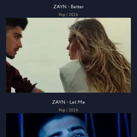
ZAYN - Better
Pop / 2026
ZAYN - Let Me
Pop / 2026