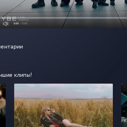
0:00
/ 0:00
ентарии
чшие клипы!