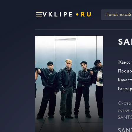
VKLIPE
RU
SA
Жанр:
Продо
Качест
Размер
Смотр
исполн
SANTO
SANT