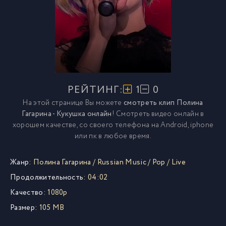
РЕЙТИНГ:
1
0
На этой странице Вы можете
смотреть клип Полина
Гагарина - Кукушка онлайн
! Смотреть видео онлайн в
хорошем качестве, со своего телефона на Android, iphone
или пк в любое время.
Жанр:
Полина Гагарина
/
Russian Music
/
Pop
/
Live
Продолжительность:
04:02
Качество:
1080p
Размер:
105 MB