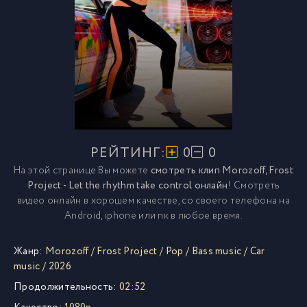
РЕЙТИНГ:
0
0
На этой странице Вы можете
смотреть клип Morozoff, Frost
Project - Let the rhythm take control онлайн
! Смотреть
видео онлайн в хорошем качестве, со своего телефона на
Android, iphone или пк в любое время.
Жанр:
Morozoff
/
Frost Project
/
Pop
/
Bass music
/
Car
music
/
2026
Продолжительность:
02:52