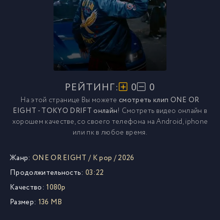
РЕЙТИНГ:
0
0
На этой странице Вы можете
смотреть клип ONE OR
EIGHT - TOKYO DRIFT онлайн
! Смотреть видео онлайн в
хорошем качестве, со своего телефона на Android, iphone
или пк в любое время.
Жанр:
ONE OR EIGHT
/
K pop
/
2026
Продолжительность:
03:22
Качество:
1080p
Размер:
136 MB