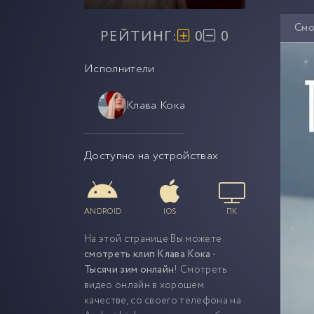
Смо
РЕЙТИНГ:
0
0
Исполнители
Клава Кока
Доступно на устройствах
ANDROID
IOS
ПК
На этой странице Вы можете
смотреть клип Клава Кока -
Тысячи зим онлайн
! Смотреть
видео онлайн в хорошем
качестве, со своего телефона на