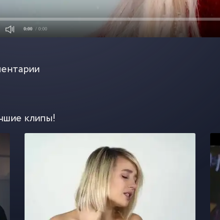
0:00
/ 0:00
ентарии
чшие клипы!