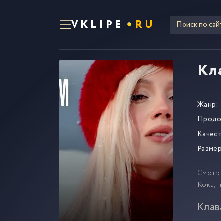
VKLIPE
RU
Кл
Жанр:
Продо
Качест
Размер
Смотр
Кока, 
Клав