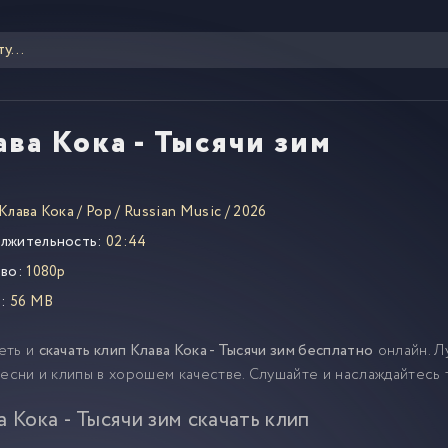
ава Кока - Тысячи зим
Клава Кока
/
Pop
/
Russian Music
/
2026
лжительность:
02:44
во:
1080p
:
56 MB
еть и
скачать клип Клава Кока - Тысячи зим бесплатно
онлайн. Л
песни и клипы в хорошем качестве. Слушайте и наслаждайтесь
а Кока - Тысячи зим скачать клип