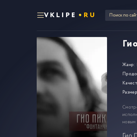
VKLIPE
RU
Ги
Жанр:
Продо
Качест
Размер
Смотр
исполн
новым
Гио 