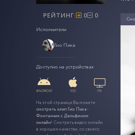
РЕЙТИНГ:
0
0
Смо
Исполнители
Гио Пика
Доступно на устройствах
ANDROID
IOS
ПК
На этой странице Вы можете
смотреть клип Гио Пика -
Фонтанчик с Дельфином
онлайн
! Смотреть видео онлайн
в хорошем качестве, со своего