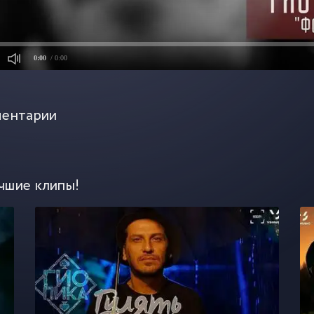
0:00
/ 0:00
ентарии
чшие клипы!