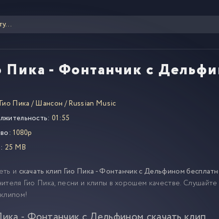
о Пика - Фонтанчик с Дельф
Гио Пика
/
Шансон
/
Russian Music
лжительность:
01:55
во:
1080p
:
25 MB
еть и
скачать клип Гио Пика - Фонтанчик с Дельфином бесплат
ителя Гио Пика, песни и клипы в хорошем качестве. Слушайте
 клипом!
Пика - Фонтанчик с Дельфином скачать клип