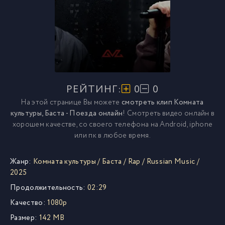
РЕЙТИНГ:
0
0
На этой странице Вы можете
смотреть клип Комната
культуры, Баста - Поезда онлайн
! Смотреть видео онлайн в
хорошем качестве, со своего телефона на Android, iphone
или пк в любое время.
Жанр:
Комната культуры
/
Баста
/
Rap
/
Russian Music
/
2025
Продолжительность:
02:29
Качество:
1080p
Размер:
142 MB