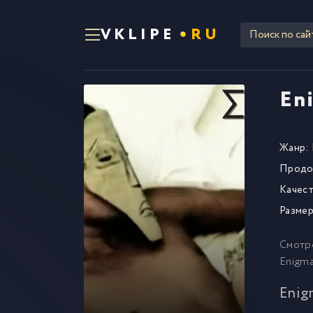
VKLIPE
RU
Eni
Жанр:
Продо
Качест
Размер
Смотр
Enigma
Enig