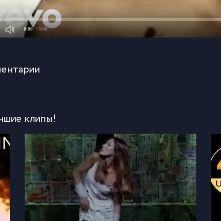
0:00
/ 0:00
ентарии
чшие клипы!