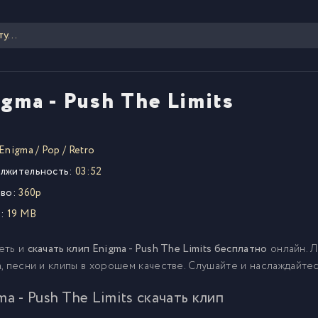
gma - Push The Limits
Enigma
/
Pop
/
Retro
лжительность:
03:52
во:
360p
:
19 MB
еть и
скачать клип Enigma - Push The Limits бесплатно
онлайн. 
, песни и клипы в хорошем качестве. Слушайте и наслаждайте
ma - Push The Limits скачать клип