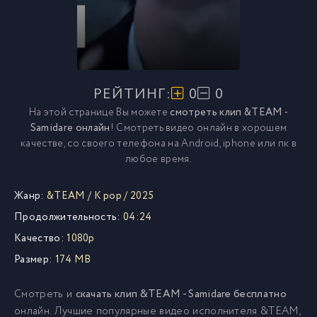
РЕЙТИНГ:
0
0
На этой странице Вы можете
смотреть клип &TEAM -
Samidare онлайн
! Смотреть видео онлайн в хорошем
качестве, со своего телефона на Android, iphone или пк в
любое время.
Жанр:
&TEAM
/
K pop
/
2025
Продолжительность:
04:24
Качество:
1080p
Размер:
174 MB
Смотреть и
скачать клип &TEAM - Samidare бесплатно
онлайн. Лучшие популярные видео исполнителя &TEAM,