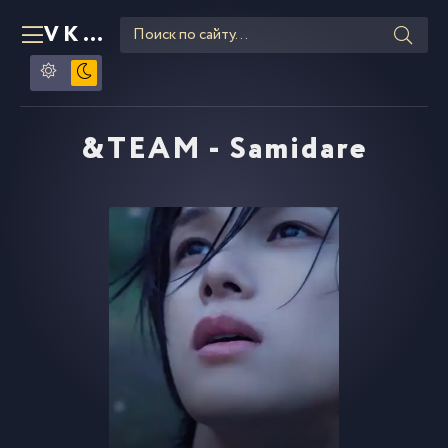
VKLIPE
RU
&TEAM - Samidare