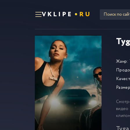
VKLIPE
RU
Tyg
Жанр:
Продо
Качест
Размер
Смотр
видео 
клипо
Tyga,