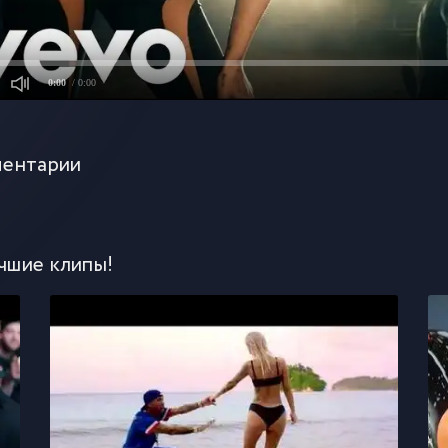
0:00
/ 0:00
ентарии
чшие клипы!