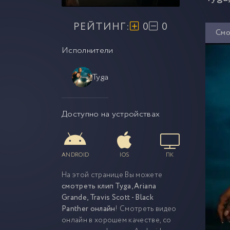
РЕЙТИНГ:
0
0
Смо
Исполнители
Tyga
Доступно на устройствах
ANDROID
IOS
ПК
На этой странице Вы можете
смотреть клип Tyga, Ariana
Grande, Travis Scott - Black
Panther онлайн
! Смотреть видео
онлайн в хорошем качестве, со