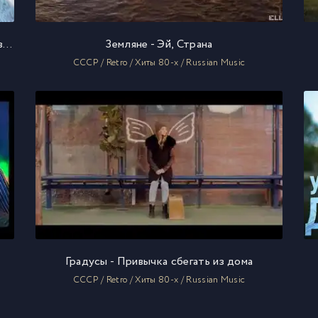
Земляне и звезды российской эстрады - Трава у дома
Земляне - Эй, Страна
СССР / Retro / Хиты 80-х / Russian Music
Градусы - Привычка сбегать из дома
СССР / Retro / Хиты 80-х / Russian Music