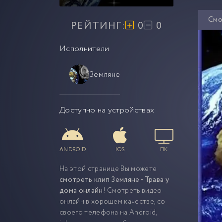
Смо
РЕЙТИНГ:
0
0
Исполнители
Земляне
Доступно на устройствах
ANDROID
IOS
ПК
На этой странице Вы можете
смотреть клип Земляне - Трава у
дома онлайн
! Смотреть видео
онлайн в хорошем качестве, со
своего телефона на Android,