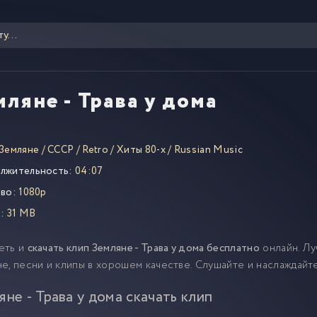
мляне - Трава у дома
Земляне
/
СССР
/
Retro
/
Хиты 80-х
/
Russian Music
лжительность:
04:07
во:
1080p
:
31 MB
еть и
скачать клип Земляне - Трава у дома бесплатно
онлайн. Лу
е, песни и клипы в хорошем качестве. Слушайте и наслаждайт
яне - Трава у дома скачать клип