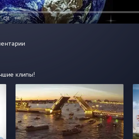
0:00
/ 0:00
ентарии
чшие клипы!