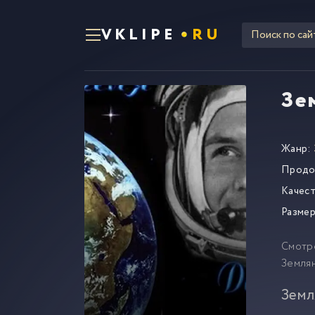
VKLIPE
RU
Зе
Жанр:
Продо
Качест
Размер
Смотр
Землян
Земл