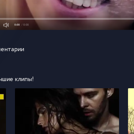
0:00
/ 0:00
ентарии
чшие клипы!