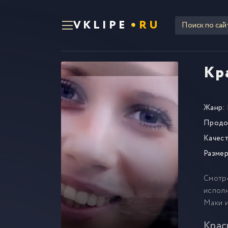
VKLIPE
RU
Кр
Жанр:
Продо
Качест
Размер
Смотр
исполн
Маки и
Крас