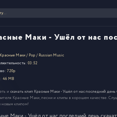
асные Маки - Ушёл от нас по
Красные Маки
/
Pop
/
Russian Music
лжительность:
03:52
во:
720p
:
46 MB
еть и
скачать клип Красные Маки - Ушёл от нас последний день
ителя Красные Маки, песни и клипы в хорошем качестве. Слу
 новым клипом!
ные Маки - Ушёл от нас последний день скачат