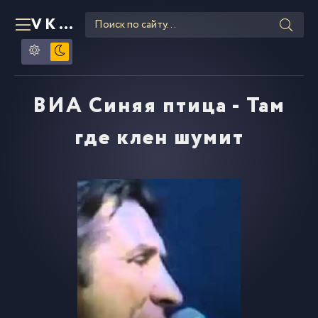
VKLIPE
RU
ВИА Синяя птица - Там
где клен шумит