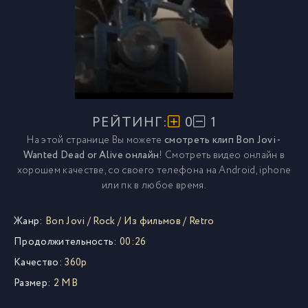
РЕЙТИНГ:
0
1
На этой странице Вы можете
смотреть клип Bon Jovi -
Wanted Dead or Alive онлайн
! Смотреть видео онлайн в
хорошем качестве, со своего телефона на Android, iphone
или пк в любое время.
Жанр:
Bon Jovi
/
Rock
/
Из фильмов
/
Retro
Продолжительность:
00:26
Качество:
360p
Размер:
2 MB