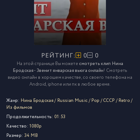
РЕЙТИНГ:
0
0
На этой странице Вы можете
смотреть клип Нина
Бродская - Звенит январская вьюга онлайн
! Смотреть
видео онлайн в хорошем качестве, со своего телефона на
Android, iphone или пк в любое время.
Жанр:
Нина Бродская
/
Russian Music
/
Pop
/
СССР
/
Retro
/
Из фильмов
Продолжительность:
01:53
Качество:
1080p
Размер:
34 MB