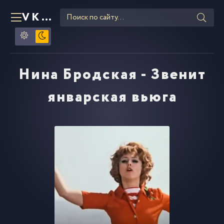
VKLIPE
RU
Нина Бродская - Звенит
январская вьюга