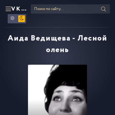
VKLIPE
RU
Аида Ведищева - Лесной
олень