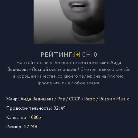
РЕЙТИНГ:
0
0
На этой странице Вы можете
смотреть клип Аида
Ведищева - Лесной олень онлайн
! Смотреть видео онлайн
в хорошем качестве, со своего телефона на Android,
iphone или пк в любое время.
Жанр:
Аида Ведищева
/
Pop
/
СССР
/
Retro
/
Russian Music
Продолжительность:
02:49
Качество:
1080p
Размер:
22 MB