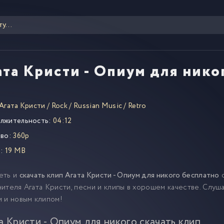
ата Кристи - Опиум для нико
Агата Кристи
/
Rock
/
Russian Music
/
Retro
лжительность:
04:12
во:
360p
:
19 MB
еть и
скачать клип Агата Кристи - Опиум для никого бесплатно
о
ителя Агата Кристи, песни и клипы в хорошем качестве. Слуш
 и новым клипом!
а Кристи - Опиум для никого скачать клип