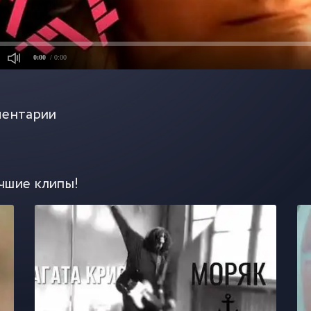
0:00
/ 0:00
ентарии
чшие клипы!