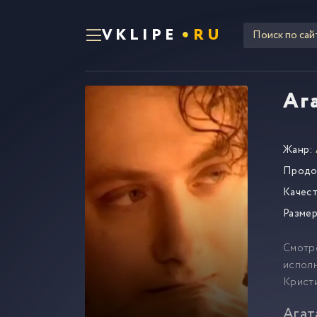
VKLIPE
RU
Аг
Жанр:
Продо
Качест
Размер
Смотр
исполн
Кристи
Агат