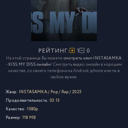
РЕЙТИНГ:
1
0
На этой странице Вы можете
смотреть клип INSTASAMKA
- KISS MY DISS онлайн
! Смотреть видео онлайн в хорошем
качестве, со своего телефона на Android, iphone или пк в
любое время.
Жанр:
INSTASAMKA
/
Pop
/
Rap
/
2025
Продолжительность:
03:13
Качество:
1080p
Размер:
118 MB