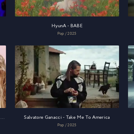
HyunA - BABE
Pop / 2025
Vanessa Williams and Trixie Mattel and LION BABE - BOP
Salvatore Ganacci - Take Me To America
Pop / 2025