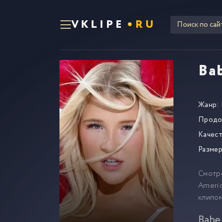
VKLIPE
RU
Bab
Жанр:
Продо
Качест
Размер
Смотр
Americ
клипо
Babe