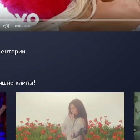
0:00
/ 0:00
ентарии
чшие клипы!