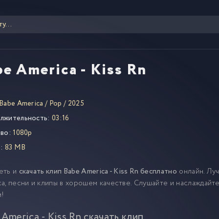
e America - Kiss Rn
Babe America
/
Pop
/
2025
лжительность:
03:16
во:
1080p
:
83 MB
еть и
скачать клип Babe America - Kiss Rn бесплатно
онлайн. Лу
a, песни и клипы в хорошем качестве. Слушайте и наслаждайт
м!
 America - Kiss Rn скачать клип