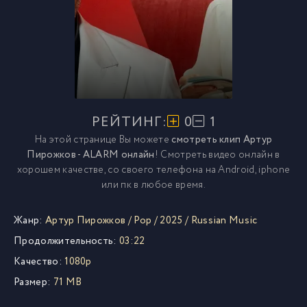
РЕЙТИНГ:
0
1
На этой странице Вы можете
смотреть клип Артур
Пирожков - ALARM онлайн
! Смотреть видео онлайн в
хорошем качестве, со своего телефона на Android, iphone
или пк в любое время.
Жанр:
Артур Пирожков
/
Pop
/
2025
/
Russian Music
Продолжительность:
03:22
Качество:
1080p
Размер:
71 MB