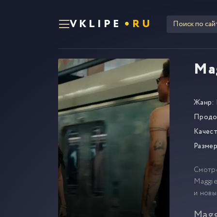
VKLIPE
RU
Mag
Жанр:
Продо
Качест
Размер
Смотр
Maggie
и новы
Magg