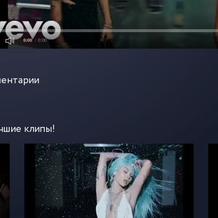
0:00
/ 0:00
ентарии
чшие клипы!