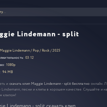
gie Lindemann - split
Maggie Lindemann
/
Pop
/
Rock
/
2025
лжительность:
03:12
во:
1080p
:
94 MB
еть и
скачать клип Maggie Lindemann - split бесплатно
онлайн. 
 Lindemann, песни и клипы в хорошем качестве. Слушайте и 
м клипом!
ie Lindemann - split скачать клип