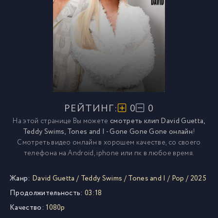
РЕЙТИНГ:
0
0
На этой странице Вы можете
смотреть клип David Guetta,
Teddy Swims, Tones and I - Gone Gone Gone онлайн
!
Смотреть видео онлайн в хорошем качестве, со своего
телефона на Android, iphone или пк в любое время.
Жанр:
David Guetta
/
Teddy Swims
/
Tones and I
/
Pop
/
2025
Продолжительность:
03:18
Качество:
1080p