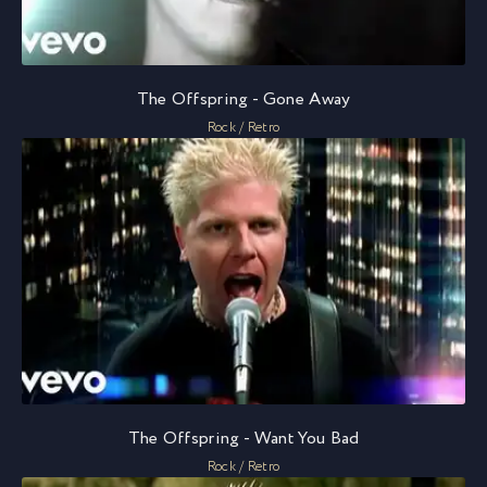
The Offspring - Gone Away
Rock / Retro
The Offspring - Want You Bad
Rock / Retro