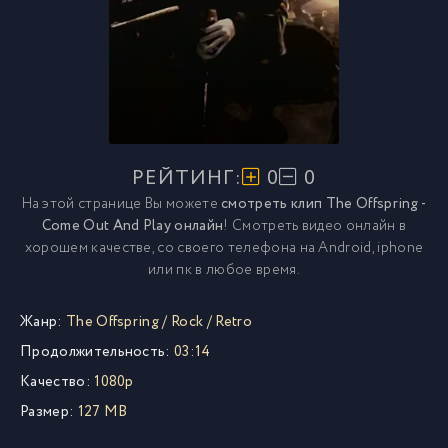
РЕЙТИНГ:
0
0
На этой странице Вы можете
смотреть клип The Offspring -
Come Out And Play онлайн
! Смотреть видео онлайн в
хорошем качестве, со своего телефона на Android, iphone
или пк в любое время.
Жанр:
The Offspring
/
Rock
/
Retro
Продолжительность:
03:14
Качество:
1080p
Размер:
127 MB