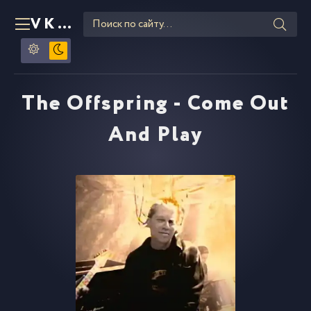
VKLIPE
RU
The Offspring - Come Out
And Play