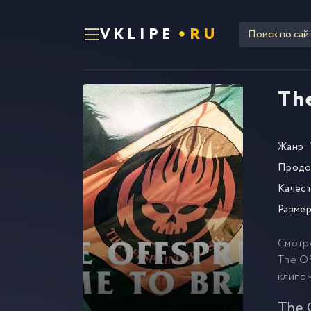
VKLIPE
RU
The
Жанр:
Продо
Качест
Размер
Смотр
The Of
клипо
The 