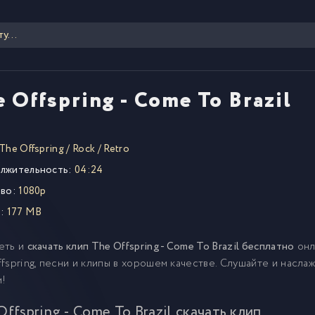
 Offspring - Come To Brazil
The Offspring
/
Rock
/
Retro
лжительность:
04:24
во:
1080p
:
177 MB
еть и
скачать клип The Offspring - Come To Brazil бесплатно
онл
fspring, песни и клипы в хорошем качестве. Слушайте и насла
м!
Offspring - Come To Brazil скачать клип