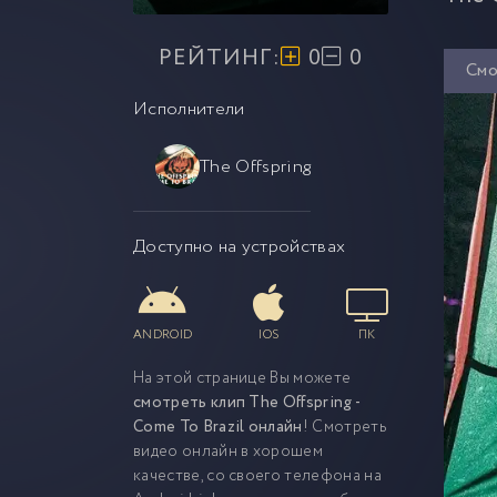
РЕЙТИНГ:
0
0
Смо
Исполнители
The Offspring
Доступно на устройствах
ANDROID
IOS
ПК
На этой странице Вы можете
смотреть клип The Offspring -
Come To Brazil онлайн
! Смотреть
видео онлайн в хорошем
качестве, со своего телефона на