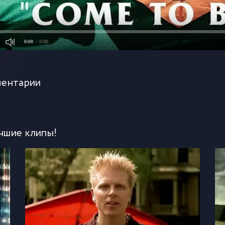
0:00
/ 0:00
ентарии
чшие клипы!