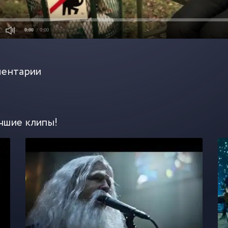
0:00
/ 0:00
ентарии
чшие клипы!