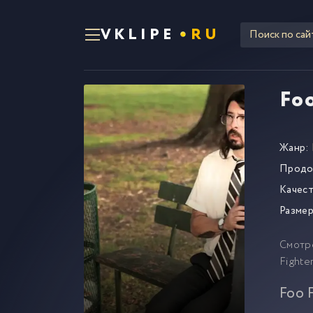
VKLIPE
RU
Foo
Жанр:
Продо
Качест
Размер
Смотр
Fighte
Foo 