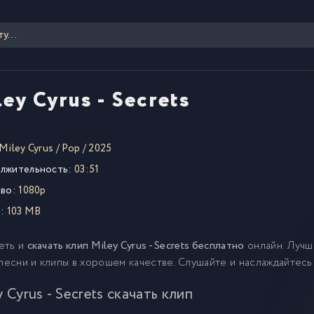
ey Cyrus - Secrets
Miley Cyrus
/
Pop
/
2025
лжительность:
03:51
во:
1080p
:
103 MB
еть и
скачать клип Miley Cyrus - Secrets бесплатно
онлайн. Лучш
 песни и клипы в хорошем качестве. Слушайте и наслаждайтесь
 Cyrus - Secrets скачать клип