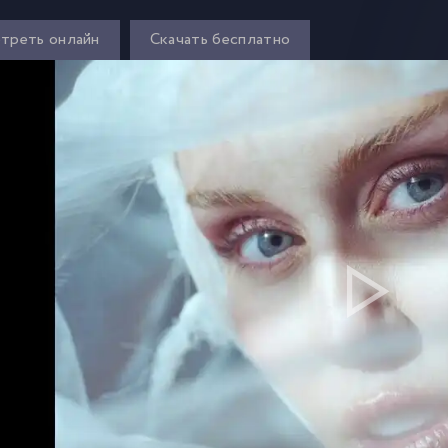
треть онлайн
Скачать бесплатно