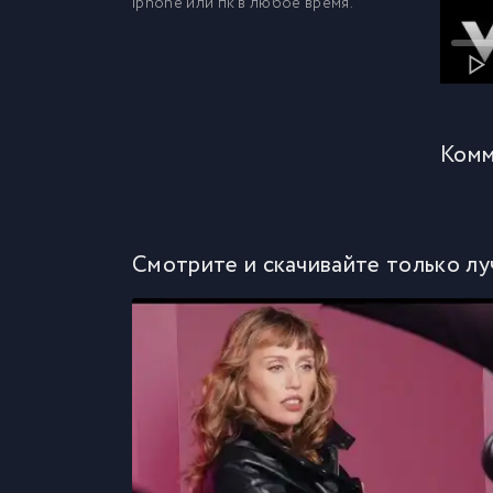
iphone или пк в любое время.
Комм
Смотрите и скачивайте только лу