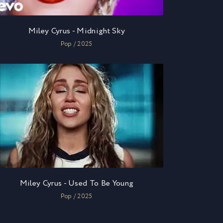
Miley Cyrus - Midnight Sky
Pop / 2025
Miley Cyrus - Used To Be Young
Pop / 2025