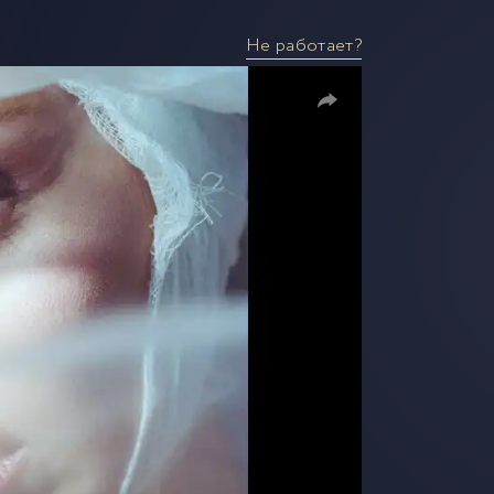
Не работает?