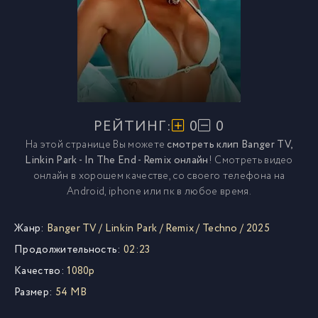
РЕЙТИНГ:
0
0
На этой странице Вы можете
смотреть клип Banger TV,
Linkin Park - In The End - Remix онлайн
! Смотреть видео
онлайн в хорошем качестве, со своего телефона на
Android, iphone или пк в любое время.
Жанр:
Banger TV
/
Linkin Park
/
Remix
/
Techno
/
2025
Продолжительность:
02:23
Качество:
1080p
Размер:
54 MB