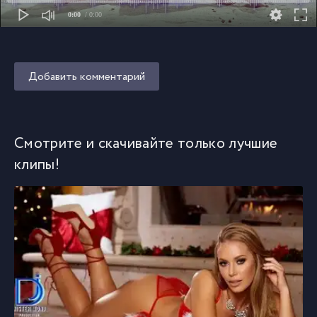
0:00
/ 0:00
Добавить комментарий
Смотрите и скачивайте только лучшие
клипы!