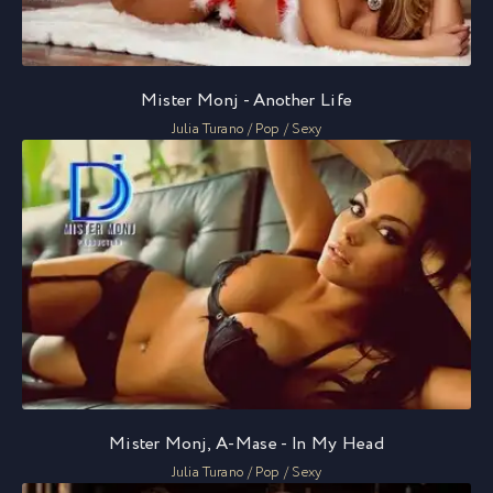
Mister Monj - Another Life
Julia Turano / Pop / Sexy
Mister Monj, A-Mase - In My Head
Julia Turano / Pop / Sexy