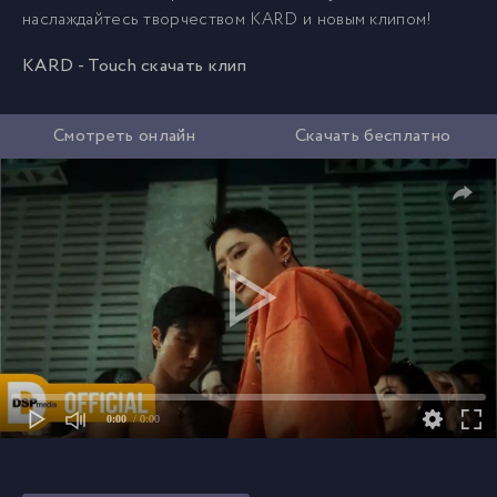
наслаждайтесь творчеством KARD и новым клипом!
KARD - Touch скачать клип
Смотреть онлайн
Скачать бесплатно
0:00
/ 0:00