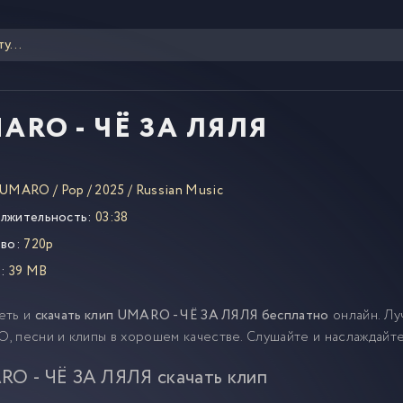
ARO - ЧЁ ЗА ЛЯЛЯ
UMARO
/
Pop
/
2025
/
Russian Music
лжительность:
03:38
во:
720p
:
39 MB
еть и
скачать клип UMARO - ЧЁ ЗА ЛЯЛЯ бесплатно
онлайн. Лу
, песни и клипы в хорошем качестве. Слушайте и наслаждай
O - ЧЁ ЗА ЛЯЛЯ скачать клип