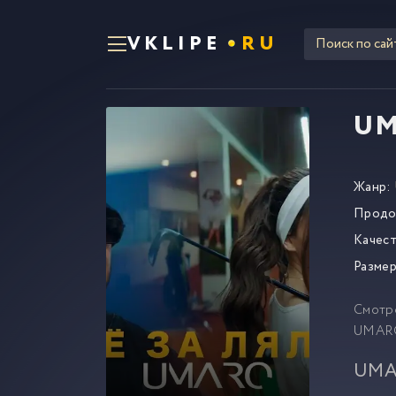
VKLIPE
RU
UM
Жанр:
Продо
Качест
Размер
Смотр
UMARO
UMAR