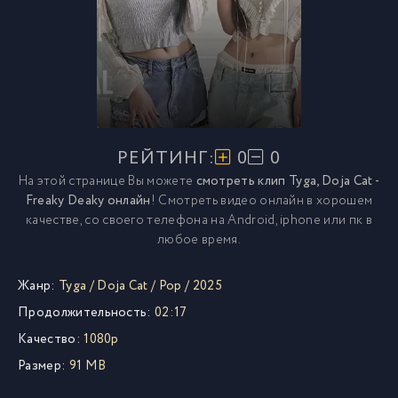
РЕЙТИНГ:
0
0
На этой странице Вы можете
смотреть клип Tyga, Doja Cat -
Freaky Deaky онлайн
! Смотреть видео онлайн в хорошем
качестве, со своего телефона на Android, iphone или пк в
любое время.
Жанр:
Tyga
/
Doja Cat
/
Pop
/
2025
Продолжительность:
02:17
Качество:
1080p
Размер:
91 MB