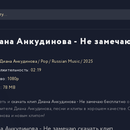
ана Анкудинова - Не замеча
Диана Анкудинова
/
Pop
/
Russian Music
/
2025
лжительность:
02:19
во:
1080p
:
78 MB
еть и
скачать клип Диана Анкудинова - Не замечаю бесплатно
о
ителя Диана Анкудинова, песни и клипы в хорошем качестве.
нова и новым клипом!
а Анкудинова - Не замечаю скачать клип