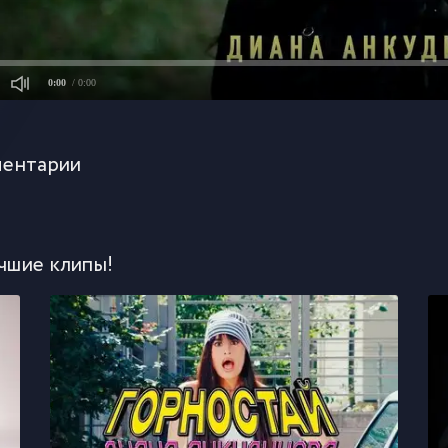
0:00
/ 0:00
ентарии
чшие клипы!