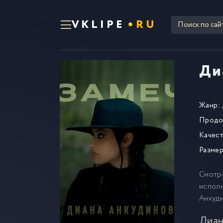
VKLIPE
RU
Ди
Жанр:
Продо
Качест
Размер
Смотр
исполн
Анкуди
Диан