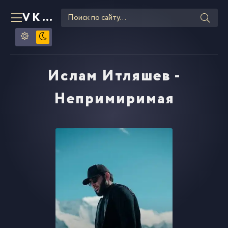
VKLIPE
RU
Ислам Итляшев -
Непримиримая