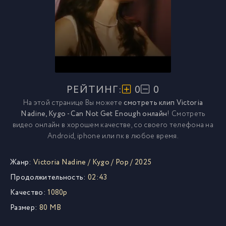
РЕЙТИНГ:
0
0
На этой странице Вы можете
смотреть клип Victoria
Nadine, Kygo - Can Not Get Enough онлайн
! Смотреть
видео онлайн в хорошем качестве, со своего телефона на
Android, iphone или пк в любое время.
Жанр:
Victoria Nadine
/
Kygo
/
Pop
/
2025
Продолжительность:
02:43
Качество:
1080p
Размер:
80 MB