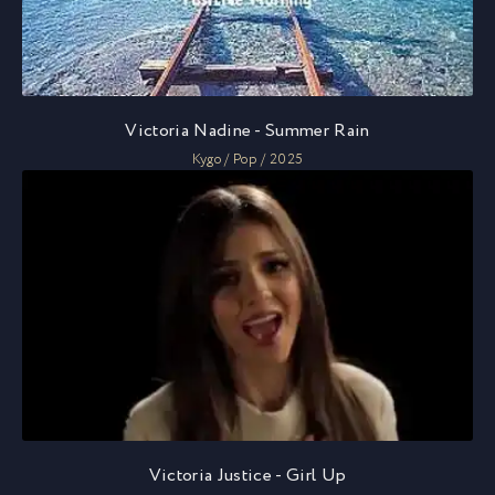
Victoria Nadine - Summer Rain
Kygo / Pop / 2025
Victoria Justice - Girl Up