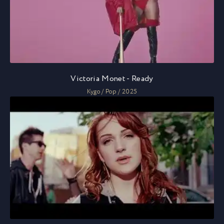
Victoria Monet - Ready
Kygo / Pop / 2025