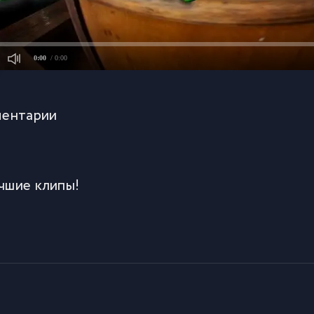
0:00
/ 0:00
ентарии
чшие клипы!