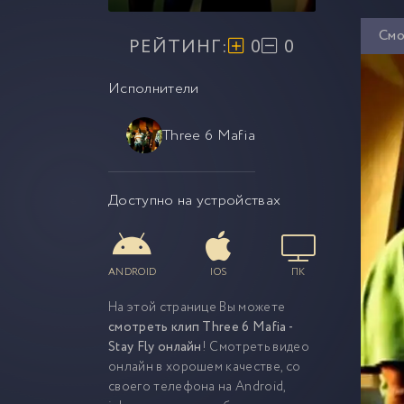
Смо
РЕЙТИНГ:
0
0
Исполнители
Three 6 Mafia
Доступно на устройствах
ANDROID
IOS
ПК
На этой странице Вы можете
смотреть клип Three 6 Mafia -
Stay Fly онлайн
! Смотреть видео
онлайн в хорошем качестве, со
своего телефона на Android,