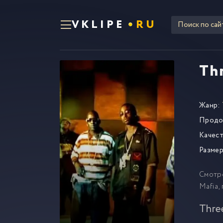
VKLIPE
RU
Thr
Жанр:
Продо
Качест
Размер
Смотр
Mafia,
Three