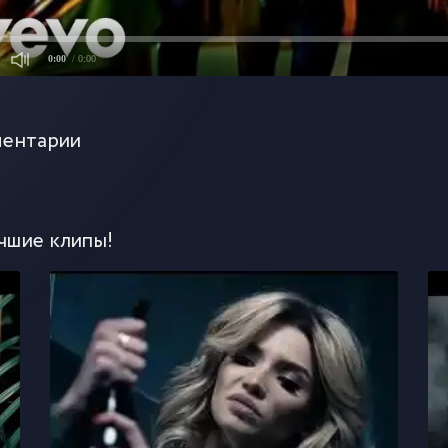
0:00
/ 0:00
ентарии
чшие клипы!