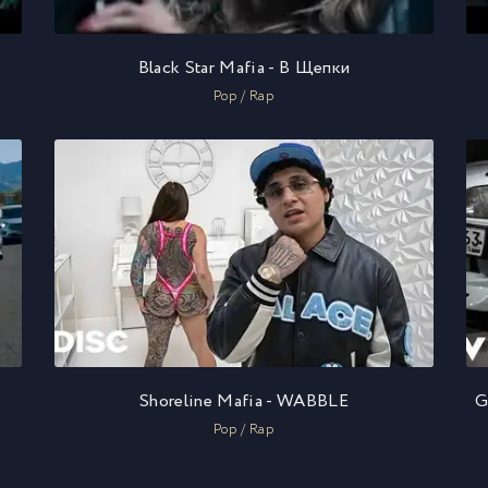
Black Star Mafia - В Щепки
Pop / Rap
Shoreline Mafia - WABBLE
G
Pop / Rap