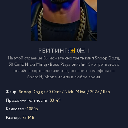
РЕЙТИНГ:
0
1
На этой странице Вы можете
смотреть клип Snoop Dogg,
50 Cent, Nicki Minaj - Boss Playa онлайн
! Смотреть видео
онлайн в хорошем качестве, со своего телефона на
Android, iphone или пк в любое время.
Жанр:
Snoop Dogg
/
50 Cent
/
Nicki Minaj
/
2025
/
Rap
Продолжительность:
03:49
Качество:
1080p
Размер:
73 MB