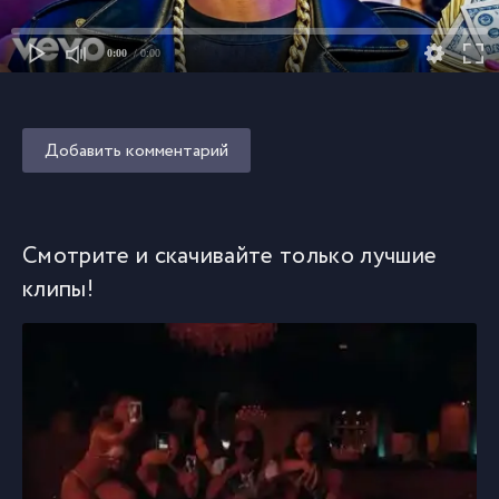
0:00
/ 0:00
Добавить комментарий
Смотрите и скачивайте только лучшие
клипы!