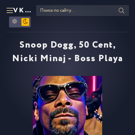
VKLIPE
RU
Snoop Dogg, 50 Cent,
Nicki Minaj - Boss Playa