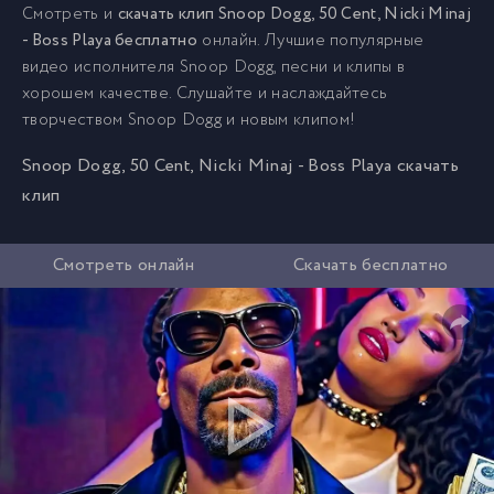
Смотреть и
скачать клип Snoop Dogg, 50 Cent, Nicki Minaj
- Boss Playa бесплатно
онлайн. Лучшие популярные
видео исполнителя Snoop Dogg, песни и клипы в
хорошем качестве. Слушайте и наслаждайтесь
творчеством Snoop Dogg и новым клипом!
Snoop Dogg, 50 Cent, Nicki Minaj - Boss Playa скачать
клип
Смотреть онлайн
Скачать бесплатно