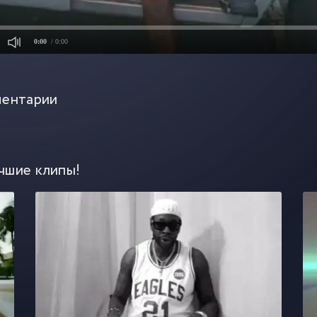
0:00
/ 0:00
ентарии
чшие клипы!