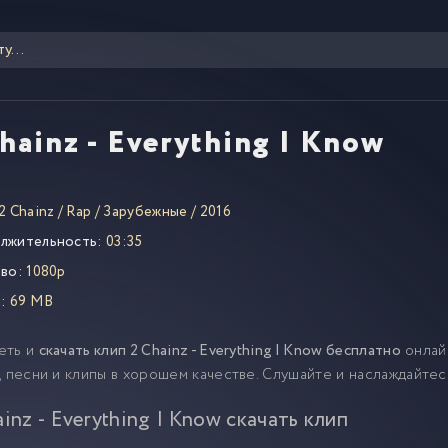
hainz - Everything I Know
2 Chainz
/
Rap
/
Зарубежные
/
2016
лжительность:
03:35
во:
1080p
:
69 MB
еть и
скачать клип 2 Chainz - Everything I Know бесплатно
онлай
, песни и клипы в хорошем качестве. Слушайте и наслаждайтес
ainz - Everything I Know скачать клип