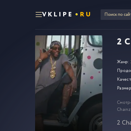
VKLIPE
RU
2 C
Жанр:
Продо
Качест
Размер
Смотр
Chainz
2 Ch