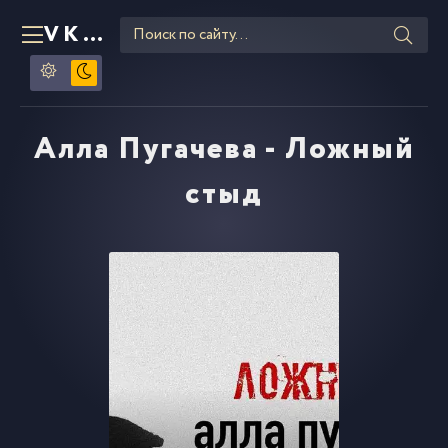
VKLIPE
RU
Алла Пугачева - Ложный
стыд