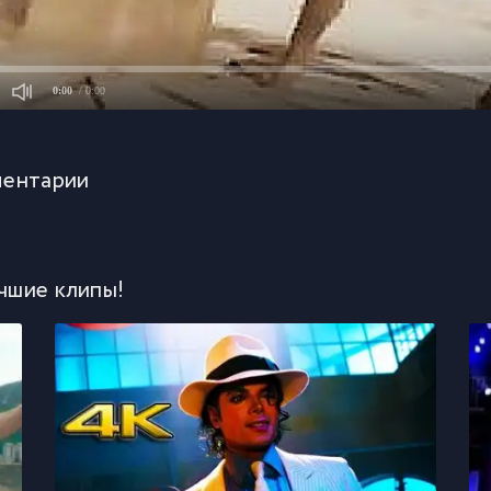
0:00
/ 0:00
ентарии
чшие клипы!