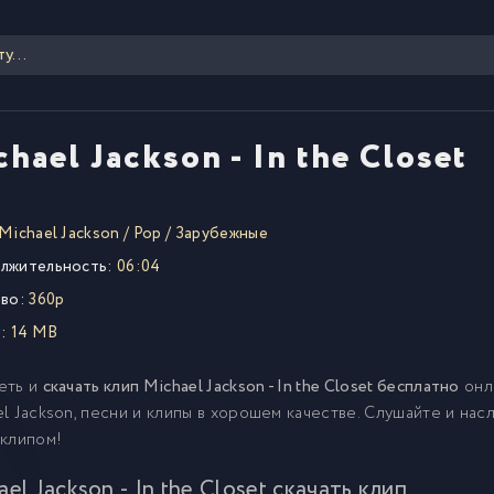
hael Jackson - In the Closet
Michael Jackson
/
Pop
/
Зарубежные
лжительность:
06:04
во:
360p
:
14 MB
еть и
скачать клип Michael Jackson - In the Closet бесплатно
онл
l Jackson, песни и клипы в хорошем качестве. Слушайте и нас
 клипом!
el Jackson - In the Closet скачать клип