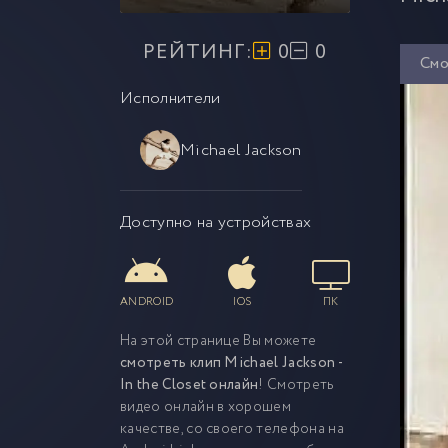
РЕЙТИНГ:
0
0
Смо
Исполнители
Michael Jackson
Доступно на устройствах
ANDROID
IOS
ПК
На этой странице Вы можете
смотреть клип Michael Jackson -
In the Closet онлайн
! Смотреть
видео онлайн в хорошем
качестве, со своего телефона на