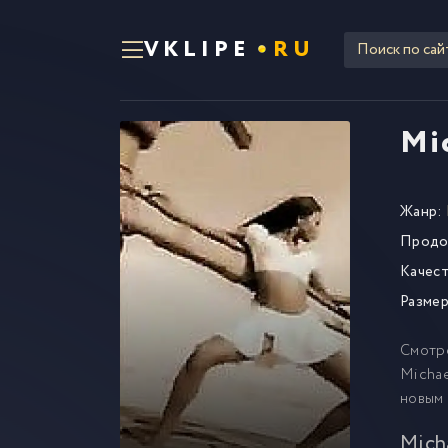
VKLIPE
RU
Mic
Жанр:
Продо
Качест
Размер
Смотр
Michae
новым
Micha